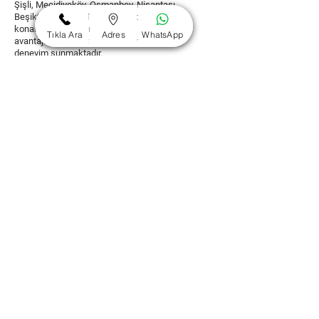
Şişli, Mecidiyeköy, Osmanbey, Nişantaşı,
Beşiktaş, Levent, Taksim ve Bomonti’deki
konaklama alanlarımız, her biri kendine özgü
Tıkla Ara
Adres
WhatsApp
avantajlarıyla misafirlerimize unutulmaz bir
deneyim sunmaktadır.
https://www.sisligunlukkiralikdaire.com
Fill Out the Form and We Will Call You
Name
*
My Surname
*
E-mail
*
Phone Number