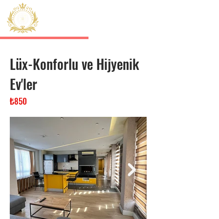
HERMES
Sisli Residence
Lüx-Konforlu ve Hijyenik
Ev'ler
₺850