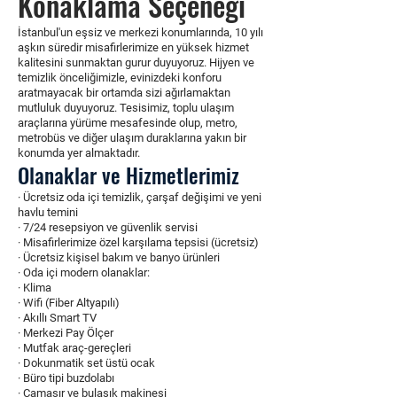
Konaklama Seçeneği
İstanbul'un eşsiz ve merkezi konumlarında, 10 yılı
aşkın süredir misafirlerimize en yüksek hizmet
kalitesini sunmaktan gurur duyuyoruz. Hijyen ve
temizlik önceliğimizle, evinizdeki konforu
aratmayacak bir ortamda sizi ağırlamaktan
mutluluk duyuyoruz. Tesisimiz, toplu ulaşım
araçlarına yürüme mesafesinde olup, metro,
metrobüs ve diğer ulaşım duraklarına yakın bir
konumda yer almaktadır.
Olanaklar ve Hizmetlerimiz
· Ücretsiz oda içi temizlik, çarşaf değişimi ve yeni
havlu temini
· 7/24 resepsiyon ve güvenlik servisi
· Misafirlerimize özel karşılama tepsisi (ücretsiz)
· Ücretsiz kişisel bakım ve banyo ürünleri
· Oda içi modern olanaklar:
· Klima
· Wifi (Fiber Altyapılı)
· Akıllı Smart TV
· Merkezi Pay Ölçer
· Mutfak araç-gereçleri
· Dokunmatik set üstü ocak
· Büro tipi buzdolabı
· Çamaşır ve bulaşık makinesi