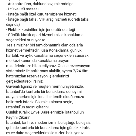
· Ankastre fırın, dublunabaz, mikrodalga
· Ütü ve ütü masası
· İsteğe bağlı özel kuru temizleme hizmeti
· İsteğe bağlı taksi, VIP araç hizmeti (ücretli taksi
dışında)
· Elektrik kesintileri için jeneratör desteği
· Günlük kiralık apart hizmetimizle konaklama
seçenekleri sunuyoruz.
Tesisimiz her biri tam donanımlı olan odalarla
hizmet vermektedir. Kısa Konaklama, günlük,
haftalık ve aylık konaklama seçenekleri sunarak,
merkezi konumda konaklama arayan
misafirlerimize hitap ediyoruz. Online rezervasyon
sistemimiz ile anlık onay alabilir, ayrıca 7/24 tüm
hattımızdan rezervasyon işlemlerinizi
gerçekleştirebilirsiniz.
Güvenilirliğimiz ve müşteri memnuniyetimizle,
İstanbul'da konforlu bir konaklama deneyimi
arayan herkes için ideal bir tercih olduğumuzu
belirtmek isteriz. Bizimle kalmayı seçin,
İstanbul'un tadını çıkarın!
Günlük Kiralık Ev ve Dairelerimizle İstanbul’un
Keyfini Çıkarın
İstanbul, tarih ve modernizmin buluştuğu bu eşsiz
şehirde konforlu bir konaklama için günlük kiralık
ev ve daire seçeneklerimizle sizleri bekliyoruz.