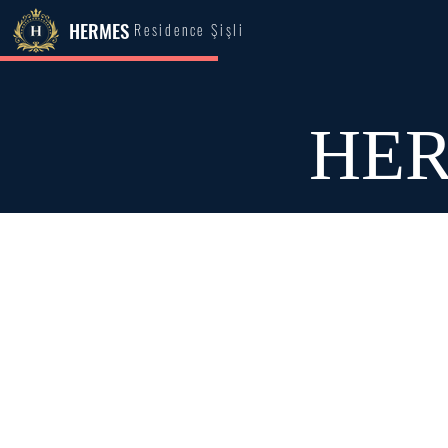
HERMES
Residence Şişli
HER