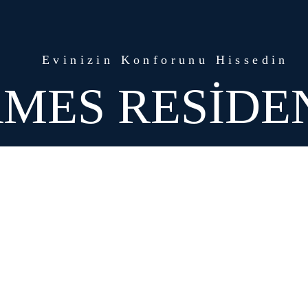
Evinizin Konforunu Hissedin
MES RESİDE