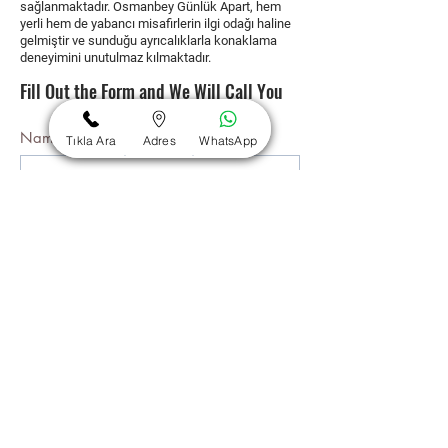
sağlanmaktadır. Osmanbey Günlük Apart, hem
yerli hem de yabancı misafirlerin ilgi odağı haline
gelmiştir ve sunduğu ayrıcalıklarla konaklama
deneyimini unutulmaz kılmaktadır.
Fill Out the Form and We Will Call You
Name
*
Tıkla Ara
Adres
WhatsApp
My Surname
*
E-mail
*
Phone Number
Send