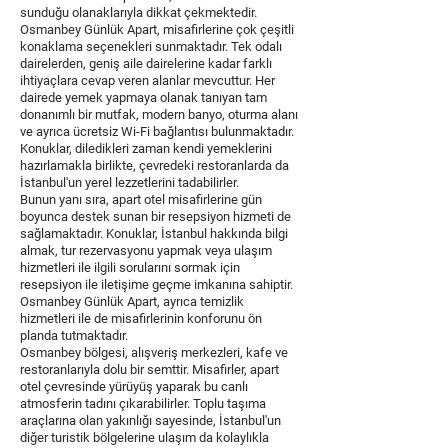
sunduğu olanaklarıyla dikkat çekmektedir.
Osmanbey Günlük Apart, misafirlerine çok çeşitli
konaklama seçenekleri sunmaktadır. Tek odalı
dairelerden, geniş aile dairelerine kadar farklı
ihtiyaçlara cevap veren alanlar mevcuttur. Her
dairede yemek yapmaya olanak tanıyan tam
donanımlı bir mutfak, modern banyo, oturma alanı
ve ayrıca ücretsiz Wi-Fi bağlantısı bulunmaktadır.
Konuklar, diledikleri zaman kendi yemeklerini
hazırlamakla birlikte, çevredeki restoranlarda da
İstanbul'un yerel lezzetlerini tadabilirler.
Bunun yanı sıra, apart otel misafirlerine gün
boyunca destek sunan bir resepsiyon hizmeti de
sağlamaktadır. Konuklar, İstanbul hakkında bilgi
almak, tur rezervasyonu yapmak veya ulaşım
hizmetleri ile ilgili sorularını sormak için
resepsiyon ile iletişime geçme imkanına sahiptir.
Osmanbey Günlük Apart, ayrıca temizlik
hizmetleri ile de misafirlerinin konforunu ön
planda tutmaktadır.
Osmanbey bölgesi, alışveriş merkezleri, kafe ve
restoranlarıyla dolu bir semttir. Misafirler, apart
otel çevresinde yürüyüş yaparak bu canlı
atmosferin tadını çıkarabilirler. Toplu taşıma
araçlarına olan yakınlığı sayesinde, İstanbul'un
diğer turistik bölgelerine ulaşım da kolaylıkla