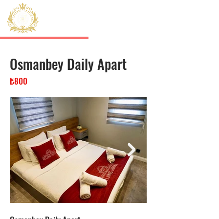
HERMES
Sisli Residence
Osmanbey Daily Apart
₺800