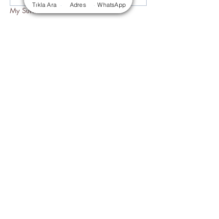
Tıkla Ara
Adres
WhatsApp
My Surname
*
E-mail
*
Phone Number
Send
Istanbul / Sisli
info@sisligunlukkiralikdaire.com