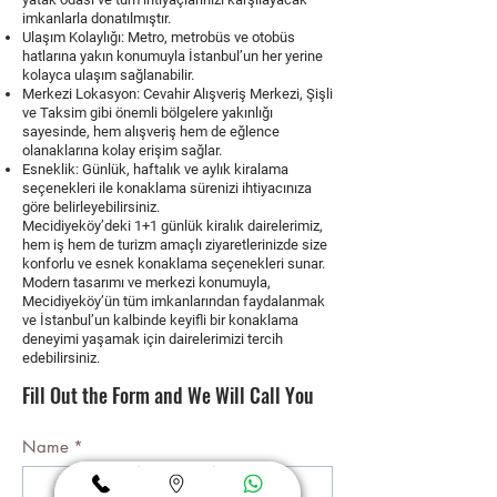
imkanlarla donatılmıştır.
Ulaşım Kolaylığı:
Metro, metrobüs ve otobüs
hatlarına yakın konumuyla İstanbul’un her yerine
kolayca ulaşım sağlanabilir.
Merkezi Lokasyon:
Cevahir Alışveriş Merkezi, Şişli
ve Taksim gibi önemli bölgelere yakınlığı
sayesinde, hem alışveriş hem de eğlence
olanaklarına kolay erişim sağlar.
Esneklik:
Günlük, haftalık ve aylık kiralama
seçenekleri ile konaklama sürenizi ihtiyacınıza
göre belirleyebilirsiniz.
Mecidiyeköy’deki 1+1 günlük kiralık dairelerimiz,
hem iş hem de turizm amaçlı ziyaretlerinizde size
konforlu ve esnek konaklama seçenekleri sunar.
Modern tasarımı ve merkezi konumuyla,
Mecidiyeköy’ün tüm imkanlarından faydalanmak
ve İstanbul’un kalbinde keyifli bir konaklama
deneyimi yaşamak için dairelerimizi tercih
edebilirsiniz.
Fill Out the Form and We Will Call You
Name
*