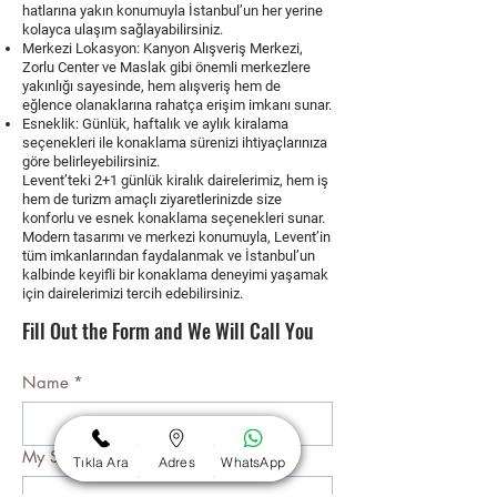
hatlarına yakın konumuyla İstanbul’un her yerine
kolayca ulaşım sağlayabilirsiniz.
Merkezi Lokasyon:
Kanyon Alışveriş Merkezi,
Zorlu Center ve Maslak gibi önemli merkezlere
yakınlığı sayesinde, hem alışveriş hem de
eğlence olanaklarına rahatça erişim imkanı sunar.
Esneklik:
Günlük, haftalık ve aylık kiralama
seçenekleri ile konaklama sürenizi ihtiyaçlarınıza
göre belirleyebilirsiniz.
Levent’teki 2+1 günlük kiralık dairelerimiz, hem iş
hem de turizm amaçlı ziyaretlerinizde size
konforlu ve esnek konaklama seçenekleri sunar.
Modern tasarımı ve merkezi konumuyla, Levent’in
tüm imkanlarından faydalanmak ve İstanbul’un
kalbinde keyifli bir konaklama deneyimi yaşamak
için dairelerimizi tercih edebilirsiniz.
Fill Out the Form and We Will Call You
Name
*
My Surname
*
Tıkla Ara
Adres
WhatsApp