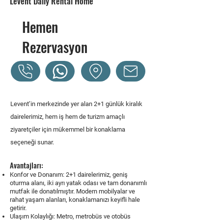
Levent Daily Rental Home
Hemen
Rezervasyon
Levent’in merkezinde yer alan 2+1 günlük kiralık
dairelerimiz, hem iş hem de turizm amaçlı
ziyaretçiler için mükemmel bir konaklama
seçeneği sunar.
Avantajları:
Konfor ve Donanım:
2+1 dairelerimiz, geniş
oturma alanı, iki ayrı yatak odası ve tam donanımlı
mutfak ile donatılmıştır. Modern mobilyalar ve
rahat yaşam alanları, konaklamanızı keyifli hale
getirir.
Ulaşım Kolaylığı:
Metro, metrobüs ve otobüs